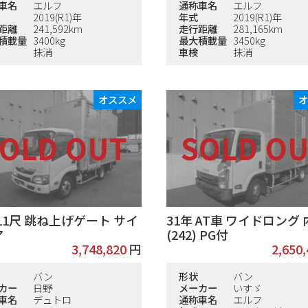
車名
エルフ
通称車名
エルフ
2019(R1)年
年式
2019(R1)年
距離
241,592km
走行距離
281,165km
積載量
3400kg
最大積載量
3450kg
抹消
車検
抹消
オススメ
 11尺 跳ね上げゲート サイ
31年 AT車 ワイドロング
ア
(242) PG付
3,748,820
円
2,650
バン
形状
バン
カー
日野
メーカー
いすゞ
車名
デュトロ
通称車名
エルフ