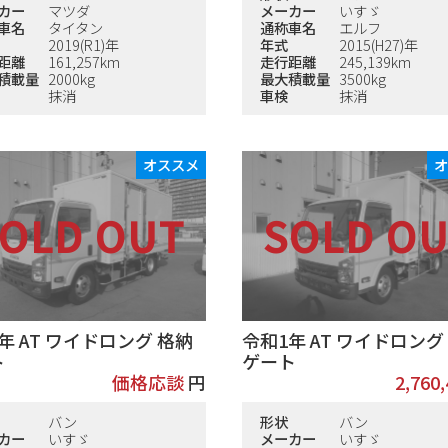
カー
マツダ
メーカー
いすゞ
車名
タイタン
通称車名
エルフ
2019(R1)年
年式
2015(H27)年
距離
161,257km
走行距離
245,139km
積載量
2000kg
最大積載量
3500kg
抹消
車検
抹消
オススメ
年 AT ワイドロング 格納
令和1年 AT ワイドロング
ト
ゲート
価格応談
円
2,760
バン
形状
バン
カー
いすゞ
メーカー
いすゞ