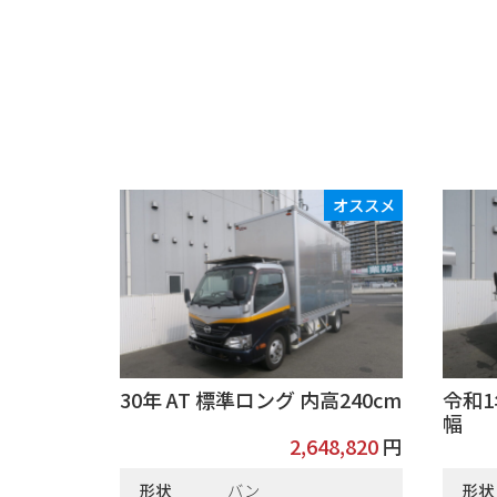
オススメ
30年 AT 標準ロング 内高240cm
令和1
幅
2,648,820
円
形状
バン
形状