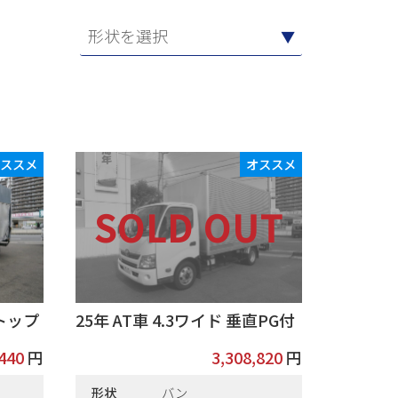
オススメ
オススメ
ントップ
25年 AT車 4.3ワイド 垂直PG付
,440
円
3,308,820
円
形状
バン