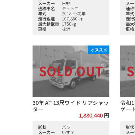
メーカー
日野
メー
通称車名
デュトロ
通称
年式
2018(H30)年
年式
走行距離
107,860km
走行
最大積載量
1750kg
最大
車検
抹消
車検
オススメ
30年 AT 13尺ワイド リアシャッ
令和1
ター
ゲー
1,880,440
円
形状
バン
形状
メーカー
いすゞ
メー