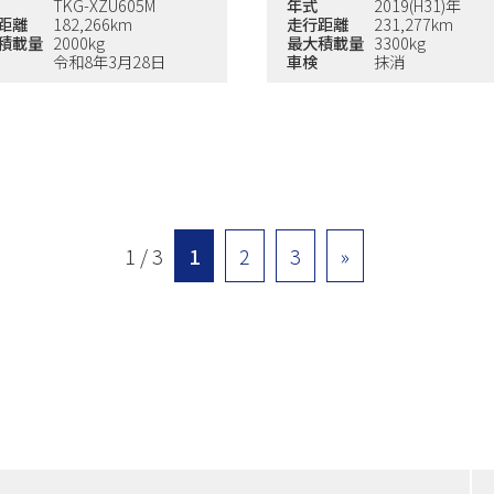
TKG-XZU605M
年式
2019(H31)年
距離
182,266km
走行距離
231,277km
積載量
2000kg
最大積載量
3300kg
令和8年3月28日
車検
抹消
1 / 3
1
2
3
»