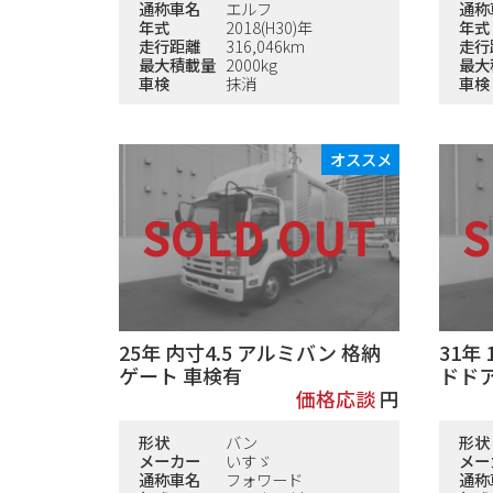
通称車名
エルフ
通称
年式
2018(H30)年
年式
走行距離
316,046km
走行
最大積載量
2000kg
最大
車検
抹消
車検
オススメ
25年 内寸4.5 アルミバン 格納
31年
ゲート 車検有
ドド
価格応談
円
形状
バン
形状
メーカー
いすゞ
メー
通称車名
フォワード
通称