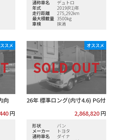
通称車名
デュトロ
年式
2019(R1)年
走行距離
275,292km
最大積載量
3500kg
車検
抹消
オススメ
オススメ
 内向
26年 標準ロング(内寸4.6) PG付
,440
円
2,868,820
円
形状
バン
メーカー
トヨタ
通称車名
ダイナ