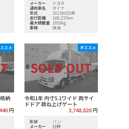
メーカー
トヨタ
通称車名
ダイナ
年式
2013(H25)年
走行距離
189,237km
最大積載量
2050kg
車検
抹消
オススメ
オススメ
 格納
令和1年 内寸5.1ワイド 両サイ
ドドア 跳ね上げゲート
,440
円
3,748,820
円
形状
バン
メーカー
日野