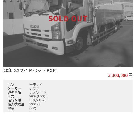
20年 6.2ワイド ベット PG付
3,300,000
円
形状
平ボディ
メーカー
いすゞ
通称車名
フォワード
年式
2008(H20)年
走行距離
510,638km
最大積載量
2900kg
車検
抹消