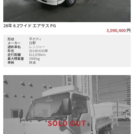
26年 6.2ワイド エアサス PG
3,090,400
円
形状
平ボディ
メーカー
日野
通称車名
レンジャー
年式
2014(H26)年
走行距離
611,059km
最大積載量
2900kg
車検
抹消