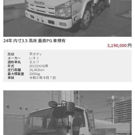
24年 内寸3.5 高床 垂直PG 車検有
3,190,000
円
形状
平ボディ
メーカー
いすゞ
通称車名
エルフ
年式
2012(H24)年
走行距離
36,463km
最大積載量
2000kg
車検
令和５年９月７日