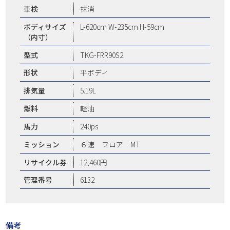
車検
抹消
ボディサイズ
L-620cm W-235cm H-59cm
（内寸）
型式
TKG-FRR90S2
形状
平ボディ
排気量
5.19L
燃料
軽油
馬力
240ps
ミッション
６速 フロア MT
リサイクル券
12,460円
管理番号
6132
備考