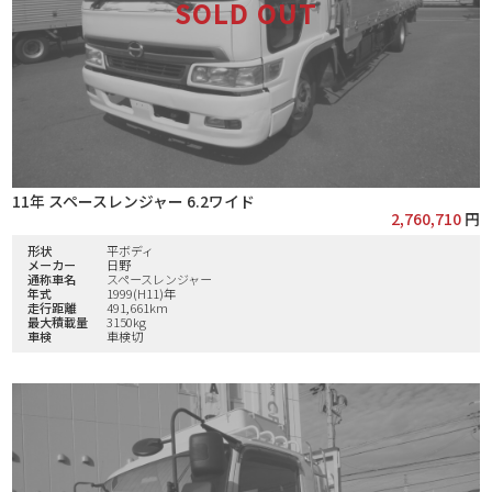
11年 スペースレンジャー 6.2ワイド
2,760,710
円
形状
平ボディ
メーカー
日野
通称車名
スペースレンジャー
年式
1999(H11)年
走行距離
491,661km
最大積載量
3150kg
車検
車検切