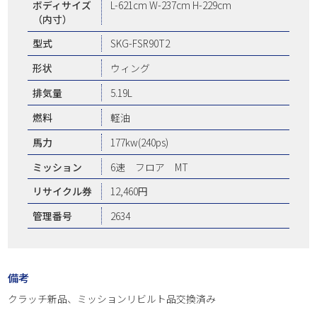
ボディサイズ
L-621cm W-237cm H-229cm
（内寸）
型式
SKG-FSR90T2
形状
ウィング
排気量
5.19L
燃料
軽油
馬力
177kw(240ps)
ミッション
6速 フロア MT
リサイクル券
12,460円
管理番号
2634
備考
クラッチ新品、ミッションリビルト品交換済み