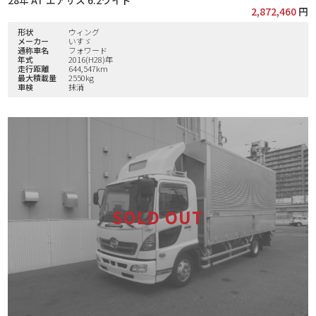
2,872,460
円
形状
ウィング
メーカー
いすゞ
通称車名
フォワード
年式
2016(H28)年
走行距離
644,547km
最大積載量
2550kg
車検
抹消