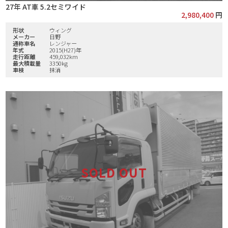
27年 AT車 5.2セミワイド
2,980,400
円
形状
ウィング
メーカー
日野
通称車名
レンジャー
年式
2015(H27)年
走行距離
459,032km
最大積載量
3350kg
車検
抹消