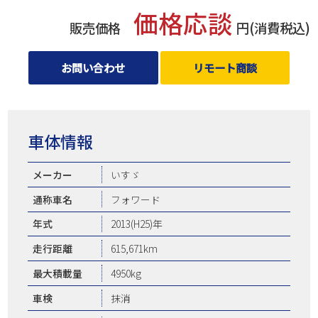
価格応談
販売価格
円(消費税込)
お問い合わせ
リモート商談
車体情報
メーカー
いすゞ
通称車名
フォワード
年式
2013(H25)年
走行距離
615,671km
最大積載量
4950kg
車検
抹消