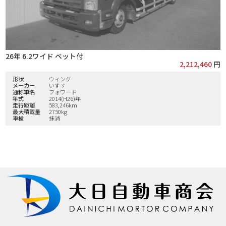
26年 6.2ワイド ベット付
2,212,460
円
形状
ウィング
メーカー
いすゞ
通称車名
フォワード
年式
2014(H26)年
走行距離
583,246km
最大積載量
2750kg
車検
抹消