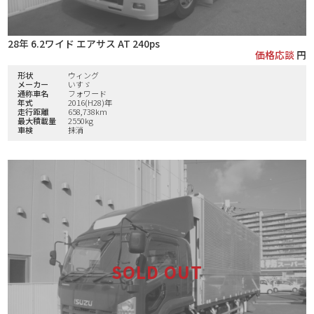
28年 6.2ワイド エアサス AT 240ps
価格応談
円
形状
ウィング
メーカー
いすゞ
通称車名
フォワード
年式
2016(H28)年
走行距離
658,738km
最大積載量
2550kg
車検
抹消