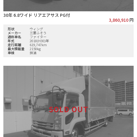
30年 6.8ワイド リアエアサス PG付
3,860,910
円
形状
ウィング
メーカー
三菱ふそう
通称車名
ファイター
年式
2018(H30)年
走行距離
619,747km
最大積載量
2150kg
車検
抹消