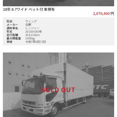
28年 6.7ワイド ベット付 車検有
2,870,400
円
形状
ウィング
メーカー
日野
通称車名
レンジャー
年式
2016(H28)年
走行距離
424,216km
最大積載量
2450kg
車検
令和7年6月25日