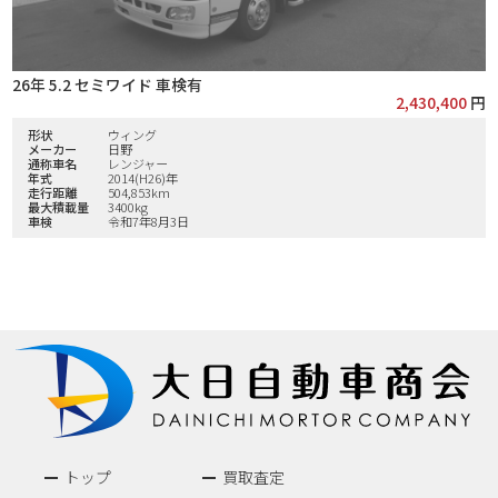
26年 5.2 セミワイド 車検有
2,430,400
円
形状
ウィング
メーカー
日野
通称車名
レンジャー
年式
2014(H26)年
走行距離
504,853km
最大積載量
3400kg
車検
令和7年8月3日
トップ
買取査定