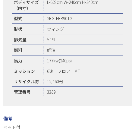
ボディサイズ
L-623cm W-240cm H-240cm
（内寸）
型式
2RG-FRR90T2
形状
ウィング
排気量
5.19L
燃料
軽油
馬力
177kw(240ps)
ミッション
6速 フロア MT
リサイクル券
12,460円
管理番号
3389
備考
ベット付