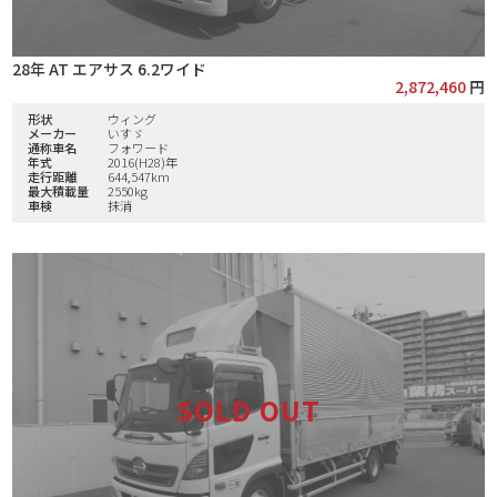
28年 AT エアサス 6.2ワイド
2,872,460
円
形状
ウィング
メーカー
いすゞ
通称車名
フォワード
年式
2016(H28)年
走行距離
644,547km
最大積載量
2550kg
車検
抹消