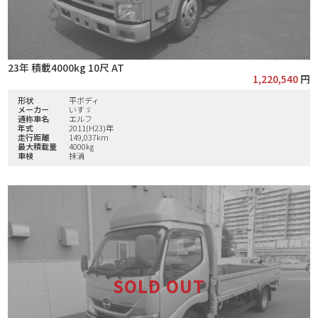
23年 積載4000kg 10尺 AT
1,220,540
円
形状
平ボディ
メーカー
いすゞ
通称車名
エルフ
年式
2011(H23)年
走行距離
149,037km
最大積載量
4000㎏
車検
抹消