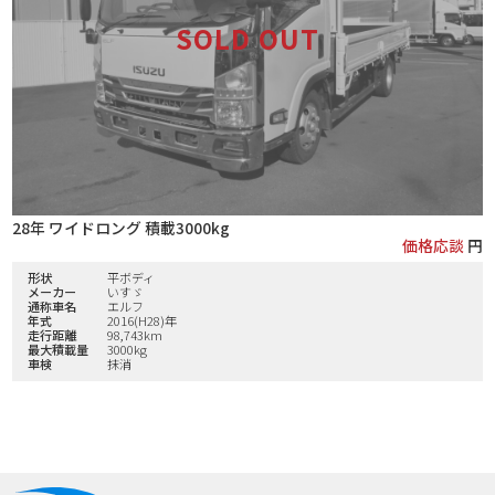
28年 ワイドロング 積載3000kg
価格応談
円
形状
平ボディ
メーカー
いすゞ
通称車名
エルフ
年式
2016(H28)年
走行距離
98,743km
最大積載量
3000kg
車検
抹消