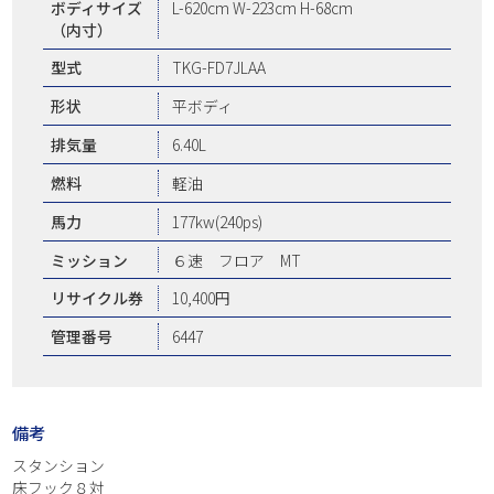
ボディサイズ
L-620cm W-223cm H-68cm
（内寸）
型式
TKG-FD7JLAA
形状
平ボディ
排気量
6.40L
燃料
軽油
馬力
177kw(240ps)
ミッション
６速 フロア MT
リサイクル券
10,400円
管理番号
6447
備考
スタンション
床フック８対