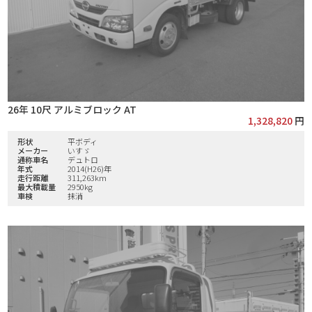
26年 10尺 アルミブロック AT
1,328,820
円
形状
平ボディ
メーカー
いすゞ
通称車名
デュトロ
年式
2014(H26)年
走行距離
311,263km
最大積載量
2950kg
車検
抹消