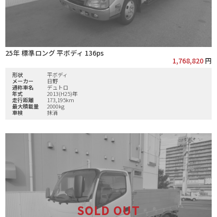
25年 標準ロング 平ボディ 136ps
1,768,820
円
形状
平ボディ
メーカー
日野
通称車名
デュトロ
年式
2013(H25)年
走行距離
173,195km
最大積載量
2000kg
車検
抹消