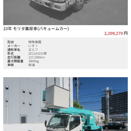
23年 モリタ糞尿車(バキュームカー)
2,209,270
円
形状
特殊車両
メーカー
いすゞ
通称車名
エルフ
年式
2011(H23)年
走行距離
127,650km
最大積載量
1800kg
車検
抹消