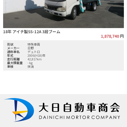
18年 アイチ製SS-12A 3段ブーム
1,878,740
円
形状
特殊車両
メーカー
日野
通称車名
デュトロ
年式
2006(H18)年
走行距離
42,817km
最大積載量
- kg
車検
抹消