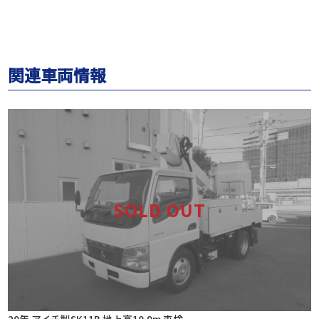
関連車両情報
20年 アイチ製SK11B 地上高10.9m 車検...