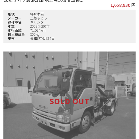
1,658,930
円
形状
特殊車両
メーカー
三菱ふそう
通称車名
キャンター
年式
2008(H20)年
走行距離
71,534km
最大積載量
500kg
車検
令和8年6月24日