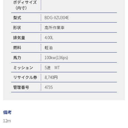
ボディサイズ
（内寸）
型式
BDG-XZU304E
形状
高所作業車
排気量
4.00L
燃料
軽油
馬力
100kw(136ps)
ミッション
5速 MT
リサイクル券
8,740円
管理番号
4735
備考
12ｍ