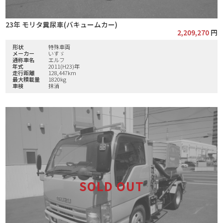
23年 モリタ糞尿車(バキュームカー)
2,209,270
円
形状
特殊車両
メーカー
いすゞ
通称車名
エルフ
年式
2011(H23)年
走行距離
128,447km
最大積載量
1820kg
車検
抹消