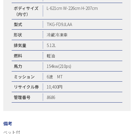
ボディサイズ
L-621cm W-226cm H-207cm
（内寸）
型式
TKG-FD9JLAA
形状
冷蔵冷凍車
排気量
5.12L
燃料
軽油
馬力
154kw(210ps)
ミッション
6速 MT
リサイクル券
10,400円
管理番号
8686
備考
ベット付