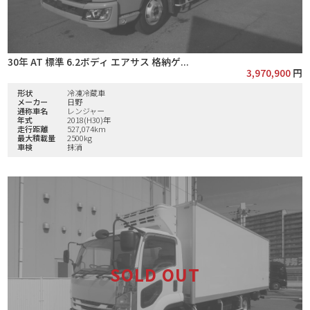
30年 AT 標準 6.2ボディ エアサス 格納ゲ...
3,970,900
円
形状
冷凍冷蔵車
メーカー
日野
通称車名
レンジャー
年式
2018(H30)年
走行距離
527,074km
最大積載量
2500kg
車検
抹消