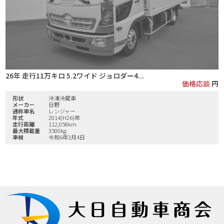
26年 走行11万キロ 5.2ワイド ジョロダー4...
価格応談
円
形状
冷凍冷蔵車
メーカー
日野
通称車名
レンジャー
年式
2014(H26)年
走行距離
112,058km
最大積載量
3500kg
車検
令和6年3月4日