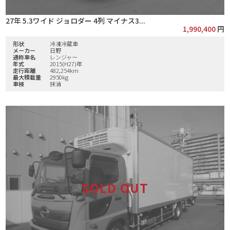
27年 5.3ワイド ジョロダー 4列 マイナス3...
1,990,400
円
形状
冷凍冷蔵車
メーカー
日野
通称車名
レンジャー
年式
2015(H27)年
走行距離
482,254km
最大積載量
2950kg
車検
抹消