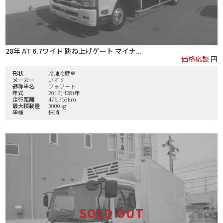
28年 AT 6.7ワイド 跳ね上げゲート マイナ...
価格応談
円
形状
冷凍冷蔵車
メーカー
いすゞ
通称車名
フォワード
年式
2016(H28)年
走行距離
476,753km
最大積載量
3000kg
車検
抹消