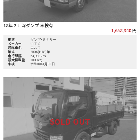
18年 2ｔ 深ダンプ 車検有
1,658,340
円
形状
ダンプ･ミキサー
メーカー
いすゞ
通称車名
エルフ
年式
2006(H18)年
走行距離
54,983km
最大積載量
2000kg
車検
令和8年1月31日