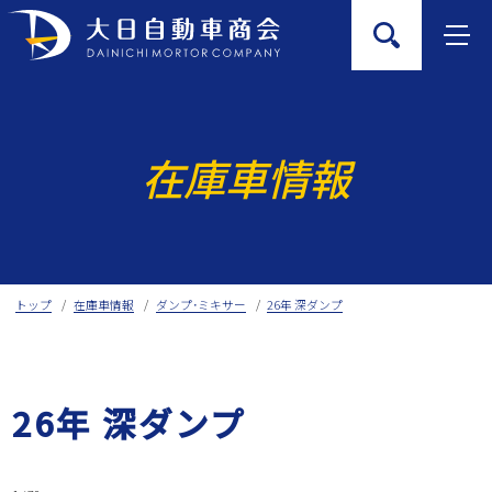
Skip
to
content
在庫車情報
トップ
在庫車情報
ダンプ･ミキサー
26年 深ダンプ
26年 深ダンプ