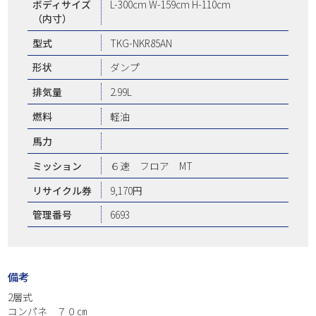
ボディサイズ
L-300cm W-159cm H-110cm
（内寸）
型式
TKG-NKR85AN
形状
ダンプ
排気量
2.99L
燃料
軽油
馬力
ミッション
６速 フロア MT
リサイクル券
9,170円
管理番号
6693
備考
2層式
コンパネ ７０㎝