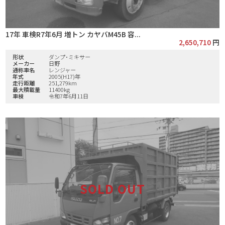
17年 車検R7年6月 増トン カヤバM45B 容...
2,650,710
円
形状
ダンプ･ミキサー
メーカー
日野
通称車名
レンジャー
年式
2005(H17)年
走行距離
251,279km
最大積載量
11400kg
車検
令和7年6月11日