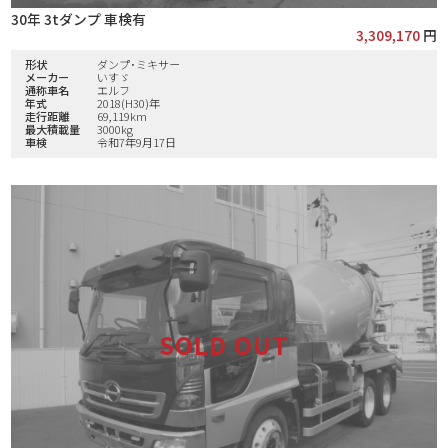
30年 3tダンプ 車検有
3,309,170
円
形状
ダンプ･ミキサー
メーカー
いすゞ
通称車名
エルフ
年式
2018(H30)年
走行距離
69,119km
最大積載量
3000kg
車検
令和7年9月17日