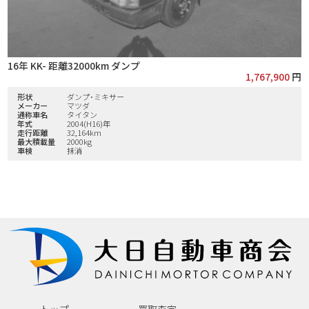
16年 KK- 距離32000km ダンプ
1,767,900
円
形状
ダンプ･ミキサー
メーカー
マツダ
通称車名
タイタン
年式
2004(H16)年
走行距離
32,164km
最大積載量
2000kg
車検
抹消