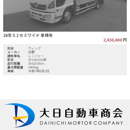
26年 5.2 セミワイド 車検有
2,430,400
円
形状
ウィング
メーカー
日野
通称車名
レンジャー
年式
2014(H26)年
走行距離
504,853km
最大積載量
3400kg
車検
令和7年8月3日