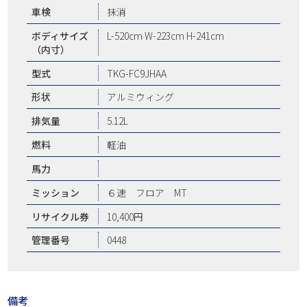
車検
抹消
ボディサイズ
L-520cm W-223cm H-241cm
（内寸）
型式
TKG-FC9JHAA
形状
アルミウィング
排気量
5.12L
燃料
軽油
馬力
ミッション
６速 フロア MT
リサイクル券
10,400円
管理番号
0448
備考