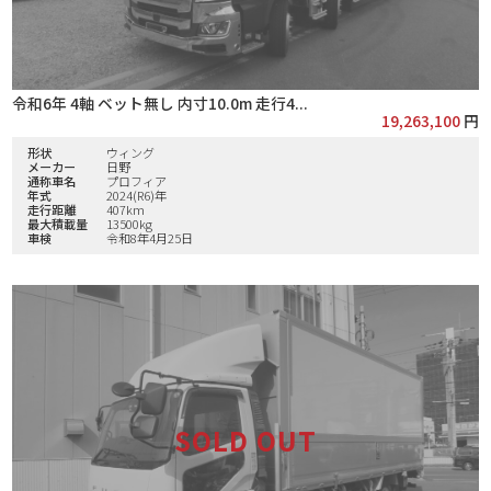
令和6年 4軸 ベット無し 内寸10.0m 走行4...
19,263,100
円
形状
ウィング
メーカー
日野
通称車名
プロフィア
年式
2024(R6)年
走行距離
407km
最大積載量
13500kg
車検
令和8年4月25日