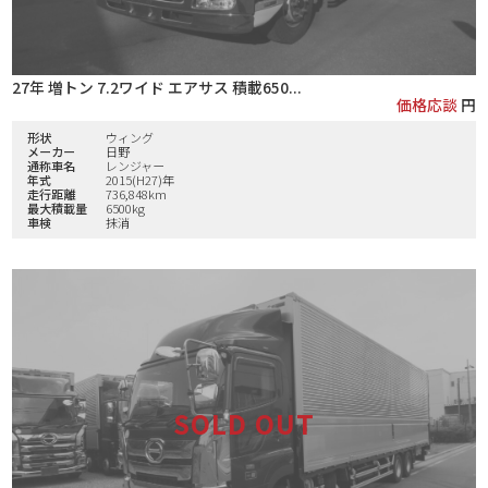
27年 増トン 7.2ワイド エアサス 積載650...
価格応談
円
形状
ウィング
メーカー
日野
通称車名
レンジャー
年式
2015(H27)年
走行距離
736,848km
最大積載量
6500kg
車検
抹消