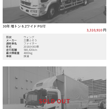
30年 増トン 6.2ワイド PG付
3,310,910
円
形状
ウィング
メーカー
三菱ふそう
通称車名
ファイター
年式
2018(H30)年
走行距離
580,420km
最大積載量
4800kg
車検
抹消