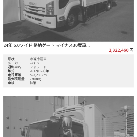
24年 6.0ワイド 格納ゲート マイナス30度設...
2,322,460
円
形状
冷凍冷蔵車
メーカー
いすゞ
通称車名
フォワード
年式
2012(H24)年
走行距離
523,230km
最大積載量
2700kg
車検
抹消