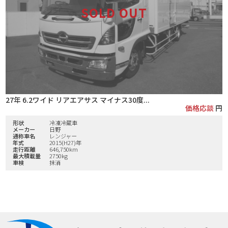
27年 6.2ワイド リアエアサス マイナス30度...
価格応談
円
形状
冷凍冷蔵車
メーカー
日野
通称車名
レンジャー
年式
2015(H27)年
走行距離
646,750km
最大積載量
2750kg
車検
抹消