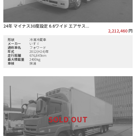
24年 マイナス30度設定 6.6ワイド エアサス...
2,212,460
円
形状
冷凍冷蔵車
メーカー
いすゞ
通称車名
フォワード
年式
2012(H24)年
走行距離
676,845km
最大積載量
2400kg
車検
抹消