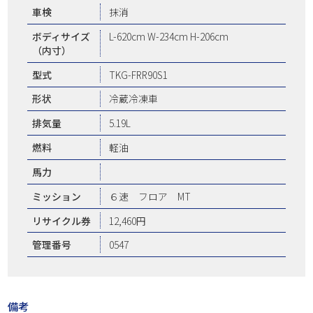
車検
抹消
ボディサイズ
L-620cm W-234cm H-206cm
（内寸）
型式
TKG-FRR90S1
形状
冷蔵冷凍車
排気量
5.19L
燃料
軽油
馬力
ミッション
６速 フロア MT
リサイクル券
12,460円
管理番号
0547
備考