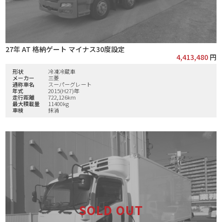
27年 AT 格納ゲート マイナス30度設定
4,413,480
円
形状
冷凍冷蔵車
メーカー
三菱
通称車名
スーパーグレート
年式
2015(H27)年
走行距離
722,126km
最大積載量
11400kg
車検
抹消