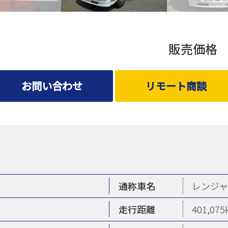
販売価
お問い合わせ
リモート商談
通称車名
レンジ
走行距離
401,075