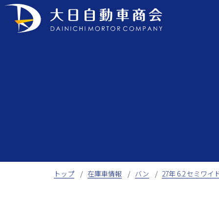
Skip
to
content
トップ
在庫車情報
バン
27年 6.2 セミワイ