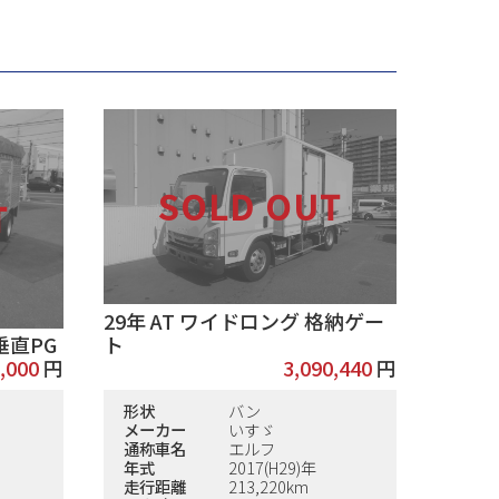
29年 AT ワイドロング 格納ゲー
ト
垂直PG
3,090,440
円
,000
円
形状
バン
メーカー
いすゞ
通称車名
エルフ
年式
2017(H29)年
走行距離
213,220km