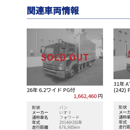
関連車両情報
31年 
(242) P
26年 6.2ワイド PG付
1,662,460
円
形状
形状
バン
メー
メーカー
いすゞ
通称
通称車名
フォワード
年式
年式
2014(H26)年
走行
走行距離
676,985km