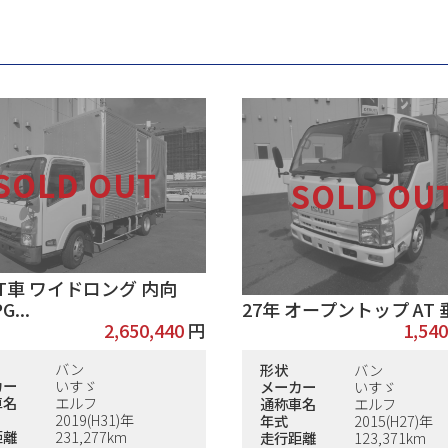
AT車 ワイドロング 内向
G...
27年 オープントップ AT 
2,650,440
円
1,540
バン
形状
バン
カー
いすゞ
メーカー
いすゞ
車名
エルフ
通称車名
エルフ
2019(H31)年
年式
2015(H27)年
距離
231,277km
走行距離
123,371km