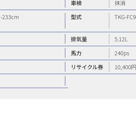
車検
抹消
H-233cm
型式
TKG-FC
排気量
5.12L
馬力
240ps
リサイクル券
10,400