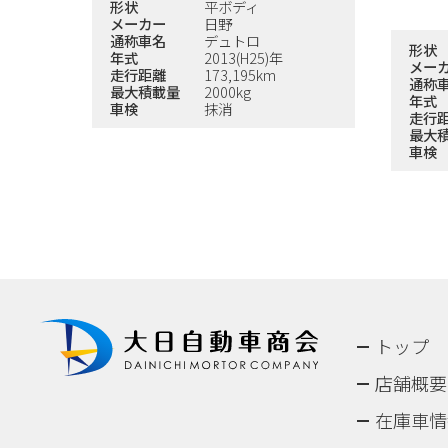
形状
平ボディ
メーカー
日野
通称車名
デュトロ
形状
年式
2013(H25)年
メー
走行距離
173,195km
通称
最大積載量
2000kg
年式
車検
抹消
走行
最大
車検
トップ
店舗概要
在庫車情