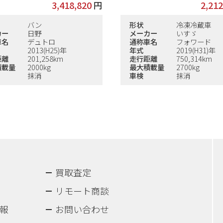
3,418,820
円
2,212
バン
形状
冷凍冷蔵車
カー
日野
メーカー
いすゞ
車名
デュトロ
通称車名
フォワード
2013(H25)年
年式
2019(H31)年
距離
201,258km
走行距離
750,314km
積載量
2000kg
最大積載量
2700kg
抹消
車検
抹消
買取査定
リモート商談
報
お問い合わせ