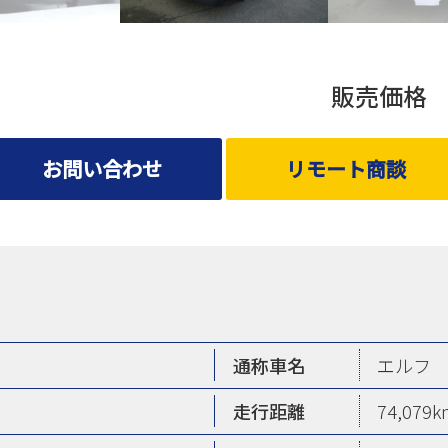
販売価
お問い合わせ
リモート商談
通称車名
エルフ
走行距離
74,079k