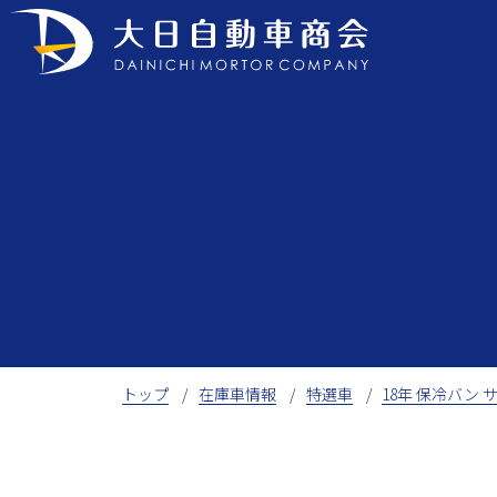
Skip
to
content
トップ
在庫車情報
特選車
18年 保冷バン 