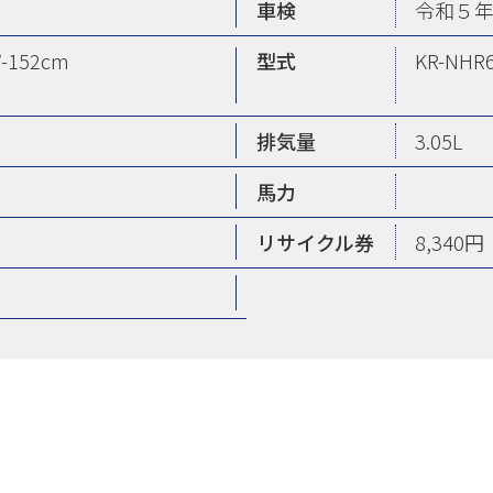
車検
令和５
W-152cm
型式
KR-NHR
排気量
3.05L
馬力
リサイクル券
8,340円