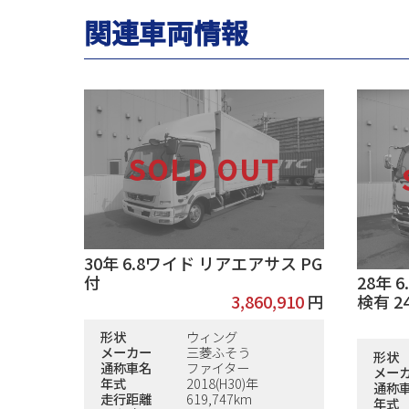
関連車両情報
30年 6.8ワイド リアエアサス PG
付
28年 
3,860,910
円
検有 24.
形状
ウィング
メーカー
三菱ふそう
形状
通称車名
ファイター
メー
年式
2018(H30)年
通称
走行距離
619,747km
年式