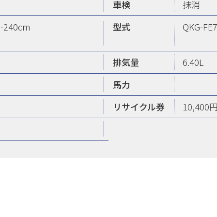
車検
抹消
H-240cm
型式
QKG-FE
排気量
6.40L
馬力
リサイクル券
10,400