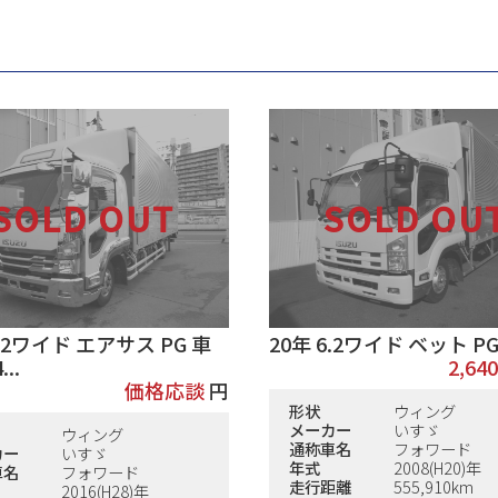
6.2ワイド エアサス PG 車
20年 6.2ワイド ベット P
..
2,640
価格応談
円
形状
ウィング
メーカー
いすゞ
ウィング
通称車名
フォワード
カー
いすゞ
年式
2008(H20)年
車名
フォワード
走行距離
555,910km
2016(H28)年