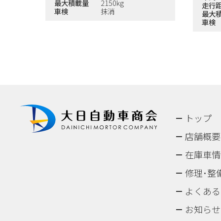
最大積載量
2150kg
走行
車検
抹消
最大
車検
トップ
店舗概要
在庫車情
修理･整
よくある
お知らせ