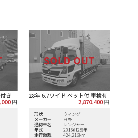
G付き
28年 6.7ワイド ベット付 車検有
,000
円
2,870,400
円
形状
ウィング
メーカー
日野
通称車名
レンジャー
年式
2016(H28)年
走行距離
424,216km