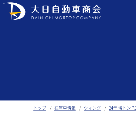
Skip
to
content
トップ
在庫車情報
ウィング
24年 増トン 7.